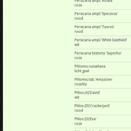
Persicaria ampl.'Rosea'
roze
Persicaria ampl.'Speciosa'
rood
Persicaria ampl.'Taurus'
rood
Persicaria ampl.'White Eastfield'
wit
Persicaria bistorta 'Superba'
roze
Phlomis russeliana
licht geel
Phlomis tub.'Amazone'
rozelila
Phlox (A)'David'
wit
Phlox (D)'Crackerjack'
rood
Phlox (D)'Eva'
roze