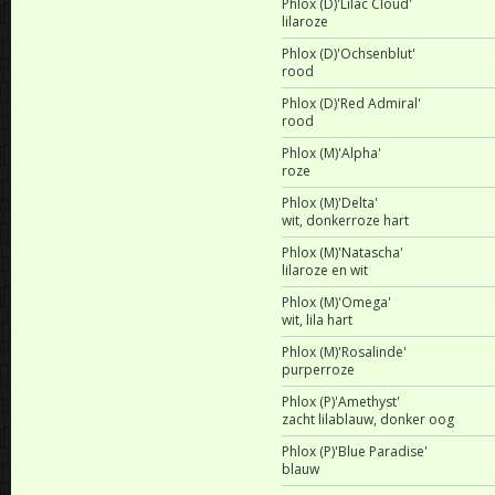
Phlox (D)'Lilac Cloud'
lilaroze
Phlox (D)'Ochsenblut'
rood
Phlox (D)'Red Admiral'
rood
Phlox (M)'Alpha'
roze
Phlox (M)'Delta'
wit, donkerroze hart
Phlox (M)'Natascha'
lilaroze en wit
Phlox (M)'Omega'
wit, lila hart
Phlox (M)'Rosalinde'
purperroze
Phlox (P)'Amethyst'
zacht lilablauw, donker oog
Phlox (P)'Blue Paradise'
blauw