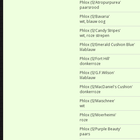
Phlox (S)'Atropurpurea'
paarsrood
Phlox (S)'Bavaria'
wit, blauw oog
Phlox (S)'Candy Stripes'
wit, roze strepen
Phlox (S)'Emerald Cushion Blue'
lilablauw
Phlox (S)'Fort Hill'
donkerroze
Phlox (S)'G.F.Wilson'
lilablauw
Phlox (S)'MacDaniel's Cushion'
donkerroze
Phlox (S)'Maischnee'
wit
Phlox (S)'Moerheimii'
roze
Phlox (S)'Purple Beauty'
paars