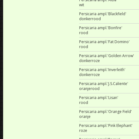
wit
Persicaria ampl.'Blackfield'
donkerrood
Persicaria ampl.'Bonfire'
rood
Persicaria ampl.'Fat Domino'
rood
Persicaria ampl.'Golden Arrow'
donkerroze
Persicaria ampl.'Inverleith'
donkerroze
Persicaria ampl.'J.S.Caliente'
oranjerood
Persicaria ampl.'Lisan'
rood
Persicaria ampl.'Orange Field'
oranje
Persicaria ampl.'Pink Elephant'
roze