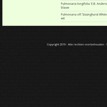
Pulmonaria longifolia 'E.B. Anders
blauw
Pulmonaria off.'Sissinghurst White
wit
Copyright 2019 - Alle rechten voorbehouden - S