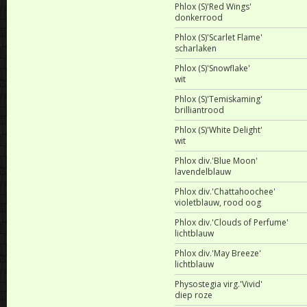
Phlox (S)'Red Wings'
donkerrood
Phlox (S)'Scarlet Flame'
scharlaken
Phlox (S)'Snowflake'
wit
Phlox (S)'Temiskaming'
brilliantrood
Phlox (S)'White Delight'
wit
Phlox div.'Blue Moon'
lavendelblauw
Phlox div.'Chattahoochee'
violetblauw, rood oog
Phlox div.'Clouds of Perfume'
lichtblauw
Phlox div.'May Breeze'
lichtblauw
Physostegia virg.'Vivid'
diep roze