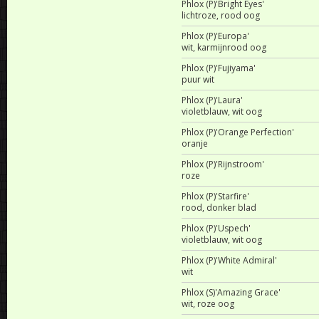
Phlox (P)'Bright Eyes'
lichtroze, rood oog
Phlox (P)'Europa'
wit, karmijnrood oog
Phlox (P)'Fujiyama'
puur wit
Phlox (P)'Laura'
violetblauw, wit oog
Phlox (P)'Orange Perfection'
oranje
Phlox (P)'Rijnstroom'
roze
Phlox (P)'Starfire'
rood, donker blad
Phlox (P)'Uspech'
violetblauw, wit oog
Phlox (P)'White Admiral'
wit
Phlox (S)'Amazing Grace'
wit, roze oog