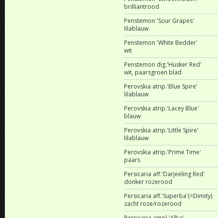
brilliantrood
Penstemon 'Sour Grapes'
lilablauw
Penstemon 'White Bedder'
wit
Penstemon dig.'Husker Red'
wit, paarsgroen blad
Perovskia atrip.'Blue Spire'
lilablauw
Perovskia atrip.'Lacey Blue'
blauw
Perovskia atrip.'Little Spire'
lilablauw
Perovskia atrip.'Prime Time'
paars
Persicaria aff.'Darjeeling Red'
donker rozerood
Persicaria aff.'Superba'(=Dimity)
zacht roze/rozerood
Persicaria ampl.'Alba'