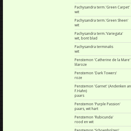
Pachysandra term.'Green Carpet'
wit
Pachysandra term.'Green Sheen'
wit
Pachysandra term.'Variegata'
wit, bont blad
Pachysandra terminalis
wit
Penstemon 'Catherine de la Mare'
lilaroze
Penstemon 'Dark Towers'
roze
Penstemon 'Garnet' (Andenken an
F.Hahn)
paars
Penstemon 'Purple Passion'
paars, wit hart
Penstemon 'Rubicunda'
rood en wit
Penstemon 'Schoenholzeri'