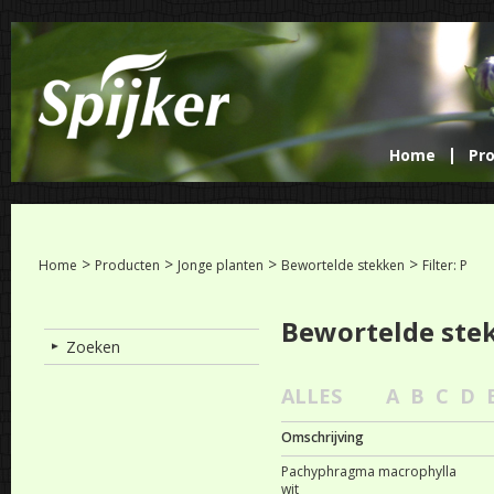
Home
Pr
>
>
>
>
Home
Producten
Jonge planten
Bewortelde stekken
Filter: P
Bewortelde ste
Zoeken
ALLES
A
B
C
D
Omschrijving
Pachyphragma macrophylla
wit