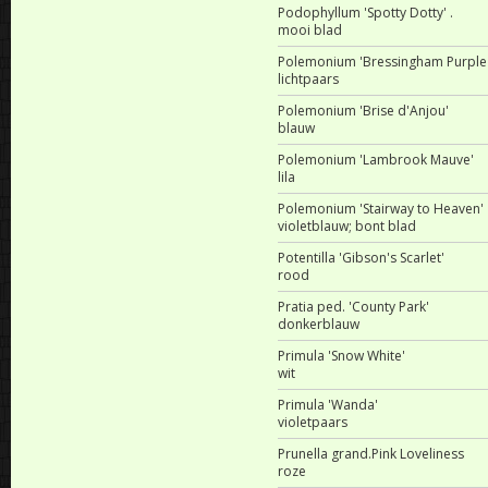
Podophyllum 'Spotty Dotty' .
mooi blad
Polemonium 'Bressingham Purple'
lichtpaars
Polemonium 'Brise d'Anjou'
blauw
Polemonium 'Lambrook Mauve'
lila
Polemonium 'Stairway to Heaven'
violetblauw; bont blad
Potentilla 'Gibson's Scarlet'
rood
Pratia ped. 'County Park'
donkerblauw
Primula 'Snow White'
wit
Primula 'Wanda'
violetpaars
Prunella grand.Pink Loveliness
roze