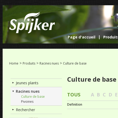
Page d'accueil
Produit
>
>
>
Home
Produits
Racines nues
Culture de base
Culture de base
Jeunes plants
Racines nues
TOUS
A
B
C
D
E
Culture de base
Pivoines
Definition
Rechercher