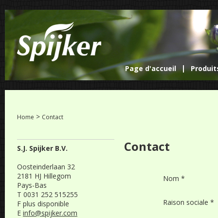
Page d'accueil
Produit
>
Home
Contact
Contact
S.J. Spijker B.V.
Oosteinderlaan 32
2181 HJ Hillegom
Nom *
Pays-Bas
T 0031 252 515255
Raison sociale *
F plus disponible
E
info@spijker.com