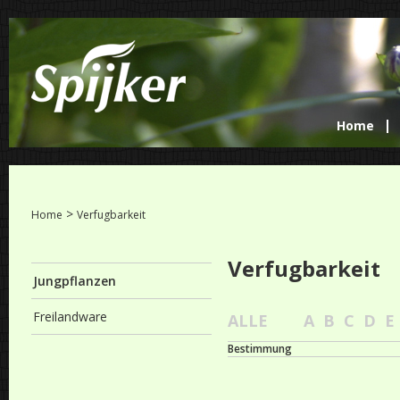
Home
>
Home
Verfugbarkeit
Verfugbarkeit
Jungpflanzen
Freilandware
ALLE
A
B
C
D
E
Bestimmung