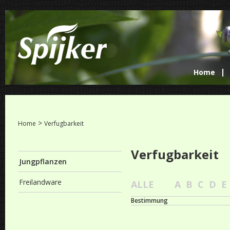
Home
>
Home
Verfugbarkeit
Verfugbarkeit
Jungpflanzen
Freilandware
ALLE
A
B
C
D
E
Bestimmung