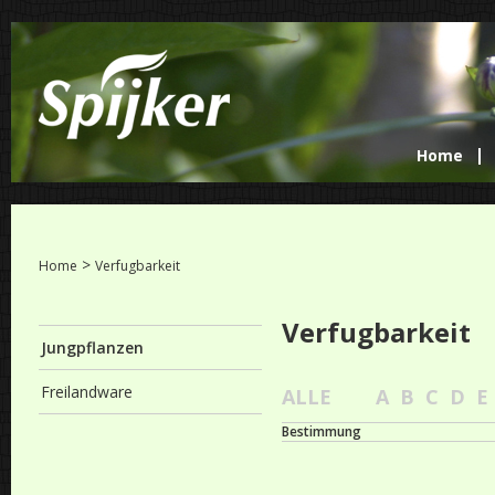
Home
>
Home
Verfugbarkeit
Verfugbarkeit
Jungpflanzen
Freilandware
ALLE
A
B
C
D
E
Bestimmung