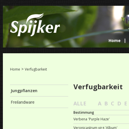
Home
>
Home
Verfugbarkeit
Verfugbarkeit
Jungpflanzen
Freilandware
ALLE
A
B
C
D
E
Bestimmung
Verbena 'Purple Haze'
Veronicastrum virg.'Album'