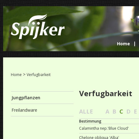
Home
>
Home
Verfugbarkeit
Verfugbarkeit
Jungpflanzen
Freilandware
ALLE
A
B
C
D
E
Bestimmung
Calamintha nep.'Blue Cloud'
Chelone obliqua 'Alba'